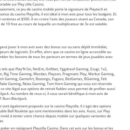
rtable sur Play zilla Casino.
paiement, ce jeu de casino mobile porte la signature de Playtech et
bonus du casino Playzilla, il est idéal à mon avis pour tous les budgets. Et
centimes et $500. À en croire l'avis des joueurs vivant au Canada, son
 de 10 free au cours de laquelle un multiplicateur de 3x est valable.
 peut jouer à mon avis avec des bonus sur ou sans dépôt immédiat,
peurs de logiciels. En effet, alors que ce casino en ligne accessible au
ombler les besoins de tous les parieurs en termes de jeux jouables avec
tels que Play'N Go, NetEnt, iSoftbet, Yggdrasil Gaming, Ezugi, 1x2,
pin, Big Time Gaming, Wazdan, Playson, Pragmatic Play, Merkur Gaming,
, Push Gaming, GameArt, Booongo, Fugaso, BetGames, BGaming, Felt
ed Rake Gaming, Relax Gaming, Tom Horn Gaming qui vous est réservée
 ce site légal aux options de retrait fiables vous permet de profiter aussi
kjack. Au nombre de ceux-ci, il vous serait bénéfique à mon avis de
1 Burn Blackjack.
 sont également proposés sur le casino Playzilla. Il s'agit des options
e Ball Roulette qui sont mentionnées dans les avis. Aussi, sur Play
es invité à tenter votre chance depuis mobile sur quelques variantes de
at.
 poker en rejoignant Playzilla Casino. Dans cet avis sur les bonus et les