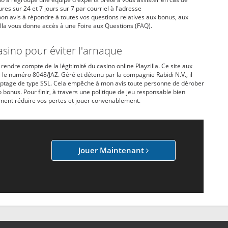
es sur 24 et 7 jours sur 7 par courriel à l'adresse
à mon avis à répondre à toutes vos questions relatives aux bonus, aux
zilla vous donne accès à une Foire aux Questions (FAQ).
Casino pour éviter l'arnaque
e rendre compte de la légitimité du casino online Playzilla. Ce site aux
s le numéro 8048/JAZ. Géré et détenu par la compagnie Rabidi N.V., il
 cryptage de type SSL. Cela empêche à mon avis toute personne de dérober
o bonus. Pour finir, à travers une politique de jeu responsable bien
mment réduire vos pertes et jouer convenablement.
Jouer Maintenant