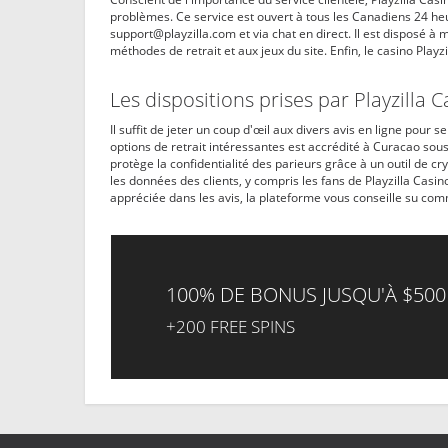
problèmes. Ce service est ouvert à tous les Canadiens 24 heur
support@playzilla.com
et via chat en direct. Il est disposé 
méthodes de retrait et aux jeux du site. Enfin, le casino Play
Les dispositions prises par Playzilla 
Il suffit de jeter un coup d'œil aux divers avis en ligne pour s
options de retrait intéressantes est accrédité à Curacao sou
protège la confidentialité des parieurs grâce à un outil de
les données des clients, y compris les fans de Playzilla Casin
appréciée dans les avis, la plateforme vous conseille su co
100% DE BONUS JUSQU'À $500
+200 FREE SPINS