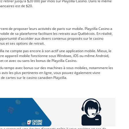
uvez retirer jusqu'à $20 000 par mois sur Playzilla Casino. Dans le même
bancaires est de $20.
cent de proposer leurs activités de paris sur mobile. Playzilla Casino a
bile de sa plateforme facilitant les retraits aux Québécois. En réalité,
'opportunité d'accéder aux divers contenus proposés sur le casino
nus et ses options de retrait.
illa ne compte pas encore à son actif une application mobile. Mieux, le
e votre appareil mobile fonctionne sous Windows, iOS ou même Android,
t ce avec ou sans les bonus de Playzilla Casino.
r du temps avec bonus sur des machines à sous mobiles, notamment les
avis les plus pertinents en ligne, vous pouvez également vivre
e cartes sur le casino canadien Playzilla.
ino a regroupé une équipe d'experts prête à vous assister en cas de