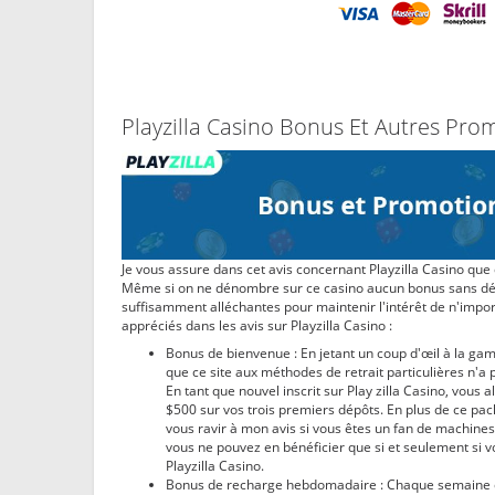
Playzilla Casino Bonus Et Autres Pro
Je vous assure dans cet avis concernant Playzilla Casino qu
Même si on ne dénombre sur ce casino aucun bonus sans dép
suffisamment alléchantes pour maintenir l'intérêt de n'import
appréciés dans les avis sur Playzilla Casino :
Bonus de bienvenue : En jetant un coup d'œil à la g
que ce site aux méthodes de retrait particulières n
En tant que nouvel inscrit sur Play zilla Casino, vous
$500 sur vos trois premiers dépôts. En plus de ce pac
vous ravir à mon avis si vous êtes un fan de machine
vous ne pouvez en bénéficier que si et seulement si 
Playzilla Casino.
Bonus de recharge hebdomadaire : Chaque semaine entre