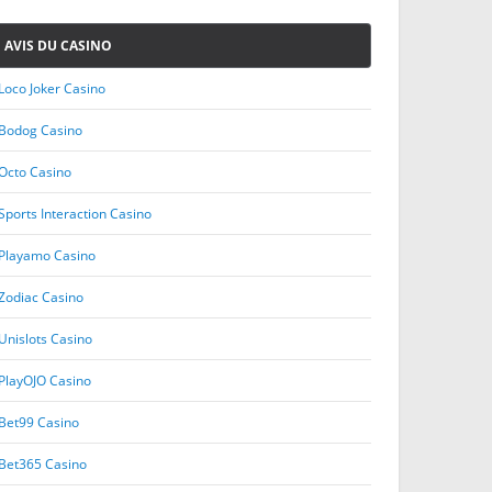
AVIS DU CASINO
Loco Joker Casino
Bodog Casino
Octo Casino
Sports Interaction Casino
Playamo Casino
Zodiac Casino
Unislots Casino
PlayOJO Casino
Bet99 Casino
Bet365 Casino