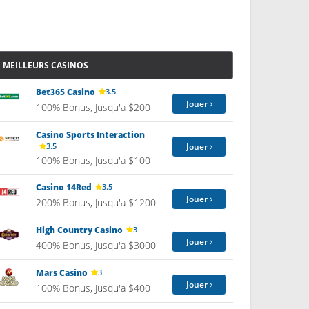
MEILLEURS CASINOS
Bet365 Casino
3.5
Jouer
100% Bonus, Jusqu'a $200
Casino Sports Interaction
3.5
Jouer
100% Bonus, Jusqu'a $100
Casino 14Red
3.5
Jouer
200% Bonus, Jusqu'a $1200
High Country Casino
3
Jouer
400% Bonus, Jusqu'a $3000
Mars Casino
3
Jouer
100% Bonus, Jusqu'a $400