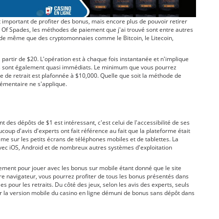
est important de profiter des bonus, mais encore plus de pouvoir retirer
e Of Spades, les méthodes de paiement que j'ai trouvé sont entre autres
c de même que des cryptomonnaies comme le Bitcoin, le Litecoin,
à partir de $20. L'opération est à chaque fois instantanée et n'implique
its sont également quasi immédiats. Le minimum que vous pourrez
e de retrait est plafonnée à $10,000. Quelle que soit la méthode de
plémentaire ne s'applique.
t des dépôts de $1 est intéressant, c'est celui de l'accessibilité de ses
up d'avis d'experts ont fait référence au fait que la plateforme était
e sur les petits écrans de téléphones mobiles et de tablettes. La
vec iOS, Android et de nombreux autres systèmes d'exploitation
ement pour jouer avec les bonus sur mobile étant donné que le site
e navigateur, vous pourrez profiter de tous les bonus présentés dans
 pour les retraits. Du côté des jeux, selon les avis des experts, seuls
ur la version mobile du casino en ligne démuni de bonus sans dépôt dans