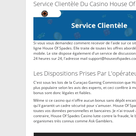
Service Clientèle Du Casino House O
Si vous vous demandez comment recevoir de l'aide sur ce sit
ligne House Of Spades. Elle traite de toutes les offres abord
mobile. Le site dispose également d'un service de discussion 
24 heures sur 24, l'adresse mail
support@houseofspades.c
Les Dispositions Prises Par L'opérate
C'est sous les lois de la Curaçao Gaming Commission que Hous
plus populaire selon les avis des experts, et ceci confère à mo
bonus sont donc légales et fiables.
Même si ce casino qui n'offre aucun bonus sans dépôt encaiss
qu'il garantit un cadre sécurisé pour s'amuser. House Of S
toutes vos données personnelles et bancaires. Je n'ai trouvé 
contraire, House Of Spades Casino lutte contre la fraude, le 
organismes très connus comme Ask Gamblers.