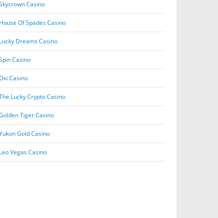
Skycrown Casino
House Of Spades Casino
Lucky Dreams Casino
Spin Casino
Oxi Casino
The Lucky Crypto Casino
Golden Tiger Casino
Yukon Gold Casino
Leo Vegas Casino