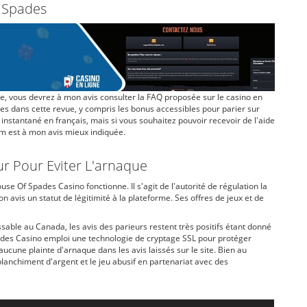
f Spades
e, vous devrez à mon avis consulter la FAQ proposée sur le casino en
ées dans cette revue, y compris les bonus accessibles pour parier sur
instantané en français, mais si vous souhaitez pouvoir recevoir de l'aide
om
est à mon avis mieux indiquée.
ur Pour Eviter L'arnaque
e Of Spades Casino fonctionne. Il s'agit de l'autorité de régulation la
n avis un statut de légitimité à la plateforme. Ses offres de jeux et de
able au Canada, les avis des parieurs restent très positifs étant donné
pades Casino emploi une technologie de cryptage SSL pour protéger
aucune plainte d'arnaque dans les avis laissés sur le site. Bien au
blanchiment d'argent et le jeu abusif en partenariat avec des