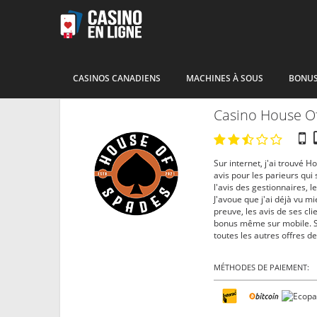
CASINOS CANADIENS
MACHINES À SOUS
BONUS
Accueil
House Of Spades Casino
Casino House O
Sur internet, j'ai trouvé 
avis pour les parieurs qui
l'avis des gestionnaires, 
J'avoue que j'ai déjà vu mie
preuve, les avis de ses cl
bonus même sur mobile. Si 
toutes les autres offres 
MÉTHODES DE PAIEMENT: