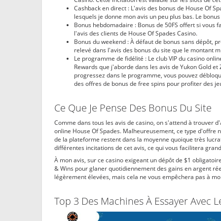
Cashback en direct : L'avis des bonus de House Of Spade
lesquels je donne mon avis un peu plus bas. Le bonus
Bonus hebdomadaire : Bonus de 50FS offert si vous f
l'avis des clients de House Of Spades Casino.
Bonus du weekend : À défaut de bonus sans dépôt, prof
relevé dans l'avis des bonus du site que le montant m
Le programme de fidélité : Le club VIP du casino on
Rewards que j'aborde dans les avis de Yukon Gold et Zod
progressez dans le programme, vous pouvez débloquer 
des offres de bonus de free spins pour profiter des je
Ce Que Je Pense Des Bonus Du Site
Comme dans tous les avis de casino, on s'attend à trouver d
online House Of Spades. Malheureusement, ce type d'offre n'e
de la plateforme restent dans la moyenne quoique très lucrat
différentes incitations de cet avis, ce qui vous facilitera gra
À mon avis, sur ce casino exigeant un dépôt de $1 obligato
& Wins pour glaner quotidiennement des gains en argent réel.
légèrement élevées, mais cela ne vous empêchera pas à mo
Top 3 Des Machines À Essayer Avec 